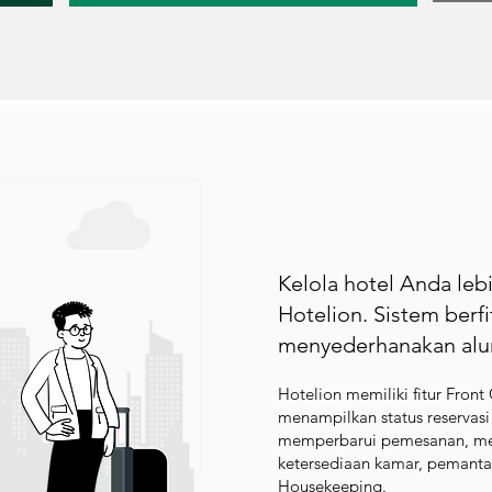
Kelola hotel Anda le
Hotelion. Sistem berf
menyederhanakan alur
Hotelion memiliki fitur Fron
menampilkan status reservas
memperbarui pemesanan, meli
ketersediaan kamar, pemanta
Housekeeping.